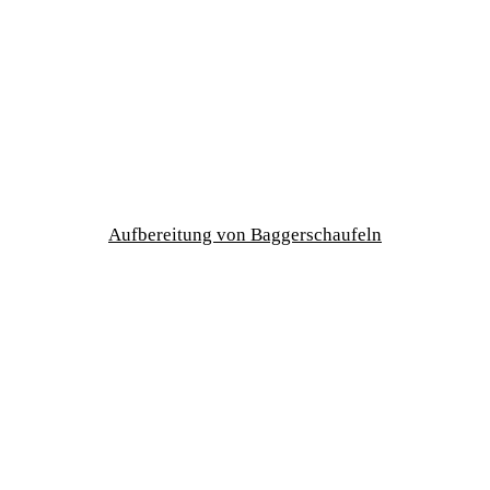
Aufbereitung von Baggerschaufeln
MetaStone GmbH
Graulsteig 3
08340 Schwarzenberg
Telefon 03774/762234